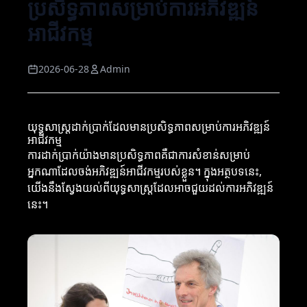
ប្រសិទ្ធភាពសម្រាប់ការអភិវឌ្ឍន៍
អាជីវកម្ម
2026-06-28
Admin
យុទ្ធសាស្ត្រដាក់ប្រាក់ដែលមានប្រសិទ្ធភាពសម្រាប់ការអភិវឌ្ឍន៍
អាជីវកម្ម
ការដាក់ប្រាក់យ៉ាងមានប្រសិទ្ធភាពគឺជាការសំខាន់សម្រាប់
អ្នកណាដែលចង់អភិវឌ្ឍន៍អាជីវកម្មរបស់ខ្លួន។ ក្នុងអត្ថបទនេះ,
យើងនឹងស្វែងយល់ពីយុទ្ធសាស្ត្រដែលអាចជួយដល់ការអភិវឌ្ឍន៍
នេះ។