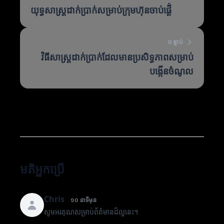
យុទ្ធសាស្ត្រដាក់ប្រាក់សម្រាប់ក្រុមហ៊ុនចាប់ផ្តើំ
បន្ទាប់
វិធីសាស្ត្រដាក់ប្រាក់ដែលមានប្រសិទ្ធភាពសម្រាប់
បង្កើនចំណូល
មតិអ្នកប្រើ
Chris
១០ នាទីមុន
សូមអរគុណសម្រាប់ព័ត៌មានដ៏ល្អនេះ។