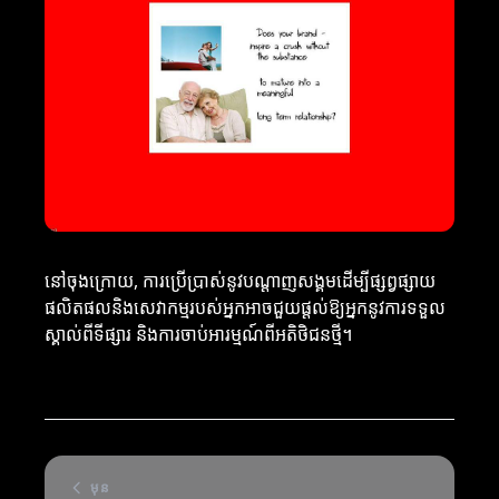
នៅចុងក្រោយ, ការប្រើប្រាស់នូវបណ្ដាញសង្គមដើម្បីផ្សព្វផ្សាយ
ផលិតផលនិងសេវាកម្មរបស់អ្នកអាចជួយផ្ដល់ឱ្យអ្នកនូវការទទួល
ស្គាល់ពីទីផ្សារ និងការចាប់អារម្មណ៍ពីអតិថិជនថ្មី។
មុន