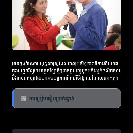
មួយក្នុងចំណោមយុទ្ធសាស្ត្រដែលមានប្រសិទ្ធភាពគឺការវិនិយោគ
ក្នុងបច្ចេកវិទ្យា។ បច្ចេកវិទ្យាថ្មីៗអាចជួយឱ្យអ្នកអភិវឌ្ឍន៍ផលិតផល
និងសេវាកម្មដែលមានសមត្ថភាពដឹកនាំទីផ្សារនៅពេលអនាគត។
📰
ការប្រៀបធៀបប្រាក់រង្វាន់