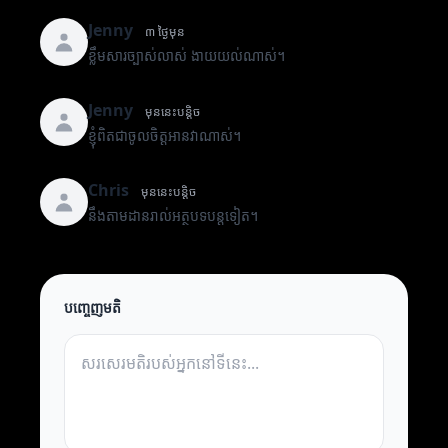
Jenny
៣ ថ្ងៃមុន
ខ្លឹមសារច្បាស់លាស់ ងាយយល់ណាស់។
Jenny
មុននេះបន្តិច
ខ្ញុំពិតជាចូលចិត្តអានវាណាស់។
Chris
មុននេះបន្តិច
នឹងតាមដានរាល់អត្ថបទបន្តទៀត។
បញ្ចេញមតិ