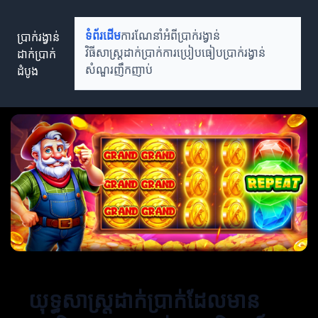
ប្រាក់រង្វាន់
ទំព័រដើម
ការណែនាំអំពីប្រាក់រង្វាន់
ដាក់ប្រាក់
វិធីសាស្ត្រដាក់ប្រាក់
ការប្រៀបធៀបប្រាក់រង្វាន់
ដំបូង
សំណួរញឹកញាប់
យុទ្ធសាស្ត្រដាក់ប្រាក់ដែលមាន