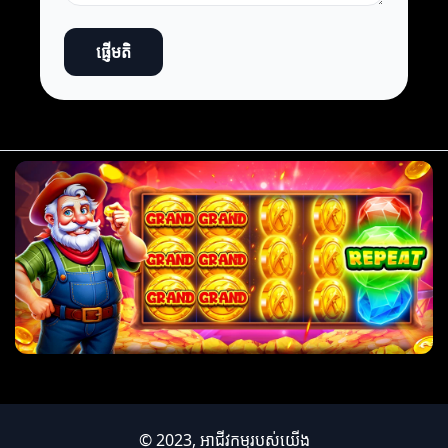
ផ្ញើមតិ
© 2023, អាជីវកម្មរបស់យើង