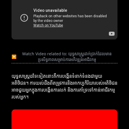
Watch Video related to: យុទ្ធសាស្ត្រដាក់ប្រាក់ដែលមាន
▶
ប្រសិទ្ធភាពសម្រាប់ការអភិវឌ្ឍន៍អាជីវកម្ម
យុទ្ធសាស្ត្រដទៃទៀតនោះគឺការបង្កើនទំនាក់ទំនងជាមួយ
អតិថិជន។ ការយល់ដឹងពីតម្រូវការនិងអាកប្បកិរិយារបស់អតិថិជន
អាចជួយអ្នកក្នុងការបង្កើនការលក់ និងការគាំទ្រទៅកាន់អាជីវកម្ម
របស់អ្នក។