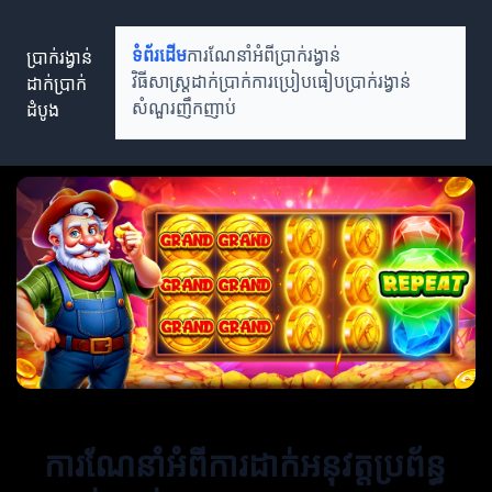
ប្រាក់រង្វាន់
ទំព័រដើម
ការណែនាំអំពីប្រាក់រង្វាន់
ដាក់ប្រាក់
វិធីសាស្ត្រដាក់ប្រាក់
ការប្រៀបធៀបប្រាក់រង្វាន់
ដំបូង
សំណួរញឹកញាប់
ការណែនាំអំពីការដាក់អនុវត្តប្រព័ន្ធ