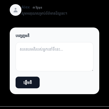
Alex
៣ ថ្ងៃមុន
សូមអរគុណសម្រាប់ព័ត៌មានដ៏ល្អនេះ។
បញ្ចេញមតិ
ផ្ញើមតិ