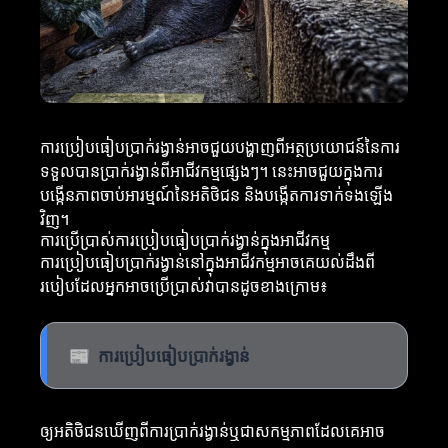
ការប្រៀបធៀបប្រាក់រង្វាន់អាចជួយបង្ហាញពីអត្ថប្រយោជន៍នៃការ
ទទួលបានប្រាក់រង្វាន់ពីអាជីវកម្មផ្សេងៗ។ នេះអាចជួយក្នុងការ
បង្កើនភាពចាប់អារម្មណ៍នៃអតិថិជន និងបង្កើតការទាក់ទងឡើង
វិញ។
ការប្រើប្រាស់ការប្រៀបធៀបប្រាក់រង្វាន់ក្នុងអាជីវកម្ម
ការប្រៀបធៀបប្រាក់រង្វាន់នៅក្នុងអាជីវកម្មអាចគេយល់ដឹងពី
របៀបដែលអ្នកអាចប្រើប្រាស់វាបានដូចខាងក្រោម៖
📰
ការប្រៀបធៀបប្រាក់រង្វាន់
ឲ្យអតិថិជនឃើញពីការប្រាក់រង្វាន់ឬជាសកម្មភាពដែលគេអាច