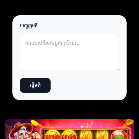
បញ្ចេញមតិ
ផ្ញើមតិ