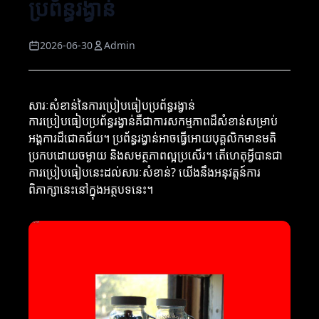
ប្រព័ន្ធរង្វាន់
2026-06-30
Admin
សារៈសំខាន់នៃការប្រៀបធៀបប្រព័ន្ធរង្វាន់
ការប្រៀបធៀបប្រព័ន្ធរង្វាន់គឺជាការសកម្មភាពដ៏សំខាន់សម្រាប់
អង្គការដ៏ជោគជ័យ។ ប្រព័ន្ធរង្វាន់អាចធ្វើអោយបុគ្គលិកមានមតិ
ប្រកបដោយចម្ងាយ និងសមត្ថភាពល្អប្រសើរ។ តើហេតុអ្វីបានជា
ការប្រៀបធៀបនេះដល់សារៈសំខាន់? យើងនឹងអនុវត្តន៍ការ
ពិភាក្សានេះនៅក្នុងអត្ថបទនេះ។