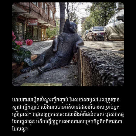
ដោយការបង្កើតសំណួរញឹកញាប់ ដែលមានចម្ងល់ដែលត្រូវបាន
សួរជាញឹកញាប់ យើងអាចបានព័ត៌មានដែលចាំបាច់សម្រាប់អ្នក
ប្រើប្រាស់។ វាជួយឲ្យពួកគេចេះយល់ដឹងអំពីផលិតផល ឬសេវាកម្ម
ដែលផ្តល់ជូន ហើយធ្វើឲ្យពួកគេមានការសម្រេចចិត្តគិតពិចារណា
ដែលល្អ។