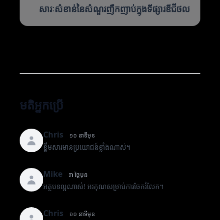
សារៈសំខាន់នៃសំណួរញឹកញាប់ក្នុងទីផ្សារឌីជីថល
មតិអ្នកប្រើ
Chris
១០ នាទីមុន
ខ្លឹមសារមានប្រយោជន៍ខ្លាំងណាស់។
Mike
៣ ថ្ងៃមុន
អត្ថបទល្អណាស់! អរគុណសម្រាប់ការចែករំលែក។
Chris
១០ នាទីមុន