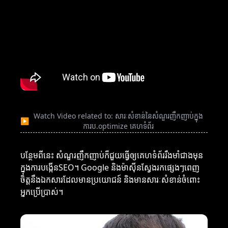
Watch Video related to: សារៈសំខាន់នៃសំណួរញឹកញាប់ក្នុង
▶
ការប.optimize គេហទំព័រ
បន្ថែមពីនេះ សំណួរញឹកញាប់ក៏ជួយធ្វើឲ្យគេហទំព័ររឹងមាំជាងមុន
ក្នុងការបង្កើនSEO។ Google និងម៉ាស៊ីនស្វែងរកផ្សេងៗពេញ
ចិត្តនឹងឯកសារ​ដែលមានប្រយោជន៍ និងមានសារៈសំខាន់ចំពោះ
អ្នកប្រើប្រាស់។