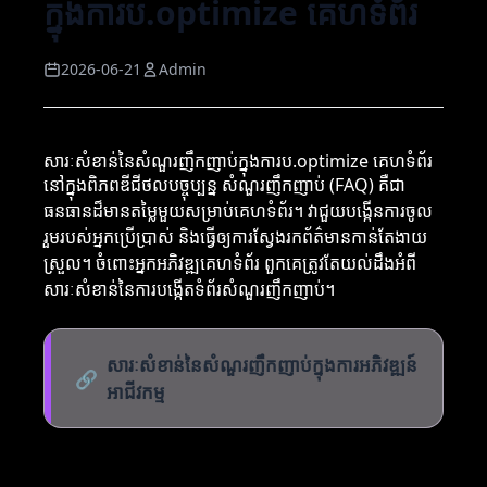
ក្នុងការប.optimize គេហទំព័រ
2026-06-21
Admin
សារៈសំខាន់នៃសំណួរញឹកញាប់ក្នុងការប.optimize គេហទំព័រ
នៅក្នុងពិភពឌីជីថលបច្ចុប្បន្ន សំណួរញឹកញាប់ (FAQ) គឺជា
ធនធានដ៏មានតម្លៃមួយសម្រាប់គេហទំព័រ។ វាជួយបង្កើនការចូល
រួមរបស់អ្នកប្រើប្រាស់ និងធ្វើឲ្យការស្វែងរកព័ត៌មានកាន់តែងាយ
ស្រួល។ ចំពោះអ្នកអភិវឌ្ឍគេហទំព័រ ពួកគេត្រូវតែយល់ដឹងអំពី
សារៈសំខាន់នៃការបង្កើតទំព័រសំណួរញឹកញាប់។
សារៈសំខាន់នៃសំណួរញឹកញាប់ក្នុងការអភិវឌ្ឍន៍
🔗
អាជីវកម្ម