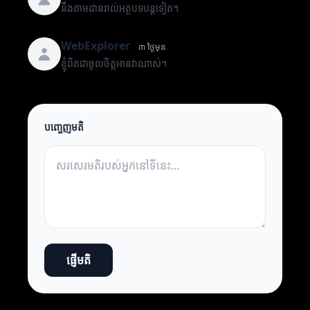
នឹងតាមដានរាល់អត្ថបទបន្តទៀត។
WebExplorer
៣ ថ្ងៃមុន
ខ្ញុំពិតជាចូលចិត្តអានវាណាស់។
បញ្ចេញមតិ
ផ្ញើមតិ