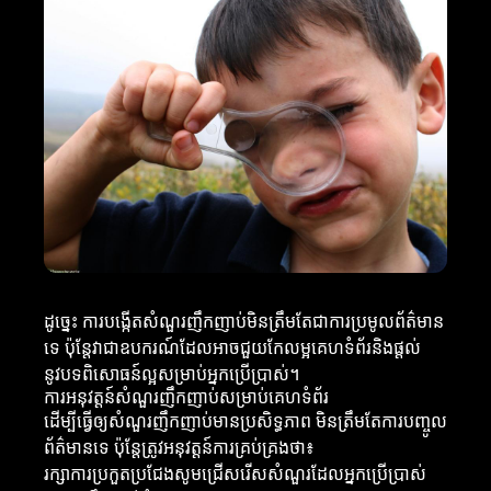
ដូច្នេះ ការបង្កើតសំណួរញឹកញាប់មិនត្រឹមតែជាការប្រមូលព័ត៌មាន
ទេ ប៉ុន្តែវាជាឧបករណ៍ដែលអាចជួយកែលម្អគេហទំព័រនិងផ្តល់
នូវបទពិសោធន៍ល្អសម្រាប់អ្នកប្រើប្រាស់។
ការអនុវត្តន៍សំណួរញឹកញាប់សម្រាប់គេហទំព័រ
ដើម្បីធ្វើឲ្យសំណួរញឹកញាប់មានប្រសិទ្ធភាព មិនត្រឹមតែការបញ្ចូល
ព័ត៌មានទេ ប៉ុន្តែត្រូវអនុវត្តន៍ការគ្រប់គ្រងថា៖
រក្សាការប្រកួតប្រជែងសូមជ្រើសរើសសំណួរដែលអ្នកប្រើប្រាស់