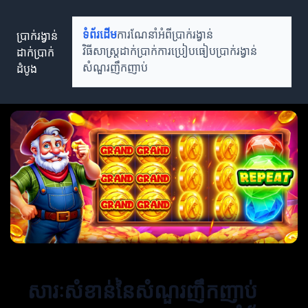
ប្រាក់រង្វាន់
ទំព័រដើម
ការណែនាំអំពីប្រាក់រង្វាន់
ដាក់ប្រាក់
វិធីសាស្ត្រដាក់ប្រាក់
ការប្រៀបធៀបប្រាក់រង្វាន់
ដំបូង
សំណួរញឹកញាប់
សារៈសំខាន់នៃសំណួរញឹកញាប់