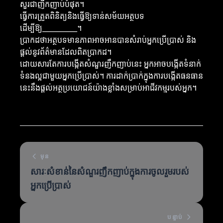
សួរជាញឹកញាប់បំផុត។
ធ្វើការត្រួតពិនិត្យនិងធ្វើឱ្យទាន់សម័យអត្ថបទ
ដើម្បីឱ្យ__________។
ប្រាកដថាអត្ថបទមានភាពអាចអានបានសំរាប់អ្នកប្រើប្រាស់ និង
ផ្តល់នូវព័ត៌មានដែលពិតប្រាកដ។
ដោយសារតែការបង្កើតសំណួរញឹកញាប់នេះ អ្នកអាចបង្កើតទំនាក់
ទំនងល្អជាមួយអ្នកប្រើប្រាស់។ ការដាក់ប្រាក់ក្នុងការបង្កើតធនធាន
នេះនឹងផ្តល់អត្ថប្រយោជន៍យ៉ាងខ្លាំងសម្រាប់អាជីវកម្មរបស់អ្នក។
មុន
សារៈសំខាន់នៃសំណួរញឹកញាប់ក្នុងការចូលរួមរបស់
អ្នកប្រើប្រាស់
បន្ទាប់