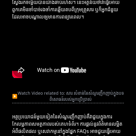
ស្វែងរកចម្លើយបានយ៉ាងឆាប់រហ័ស។ នេះអត្ថន័យថាវាធ្វើអោយ
ពួកគេមិនចាំបាច់រងចាំការឆ្លើយតបពីក្រុមគ្រួសារ ឬក៏អ្នកជំនួយ
ដែលអាចបណ្តាលឲ្យមានការពន្យារពេល។
Watch Video related to: សារៈសំខាន់នៃសំណួរញឹកញាប់ក្នុងបទ
▶
ពិសោធន៍របស់អ្នកប្រើប្រាស់
អត្ថប្រយោជន៍មួយទៀតនៃសំណួរញឹកញាប់គឺវាជួយក្នុងការ
កែលម្អភាពសមត្ថភាពរបស់គេហទំព័រ។ ការផ្តល់នូវព័ត៌មានលម្អិត
អំពីផលិតផល ឬសេវាកម្មនៅក្នុងផ្នែក FAQs អាចជួយធ្វើអោយ