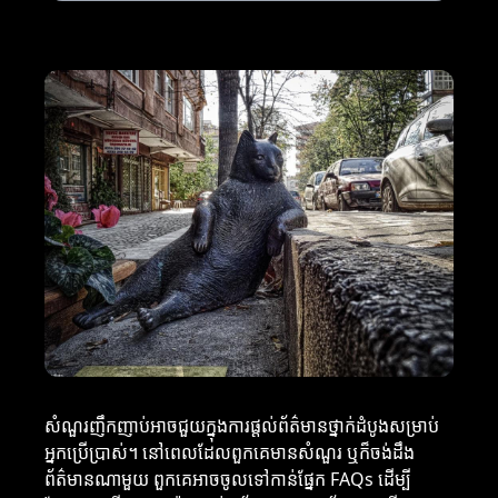
សំណួរញឹកញាប់អាចជួយក្នុងការផ្តល់ព័ត៌មានថ្នាក់ដំបូងសម្រាប់
អ្នកប្រើប្រាស់។ នៅពេលដែលពួកគេមានសំណួរ ឬក៏ចង់ដឹង
ព័ត៌មានណាមួយ ពួកគេអាចចូលទៅកាន់ផ្នែក FAQs ដើម្បី