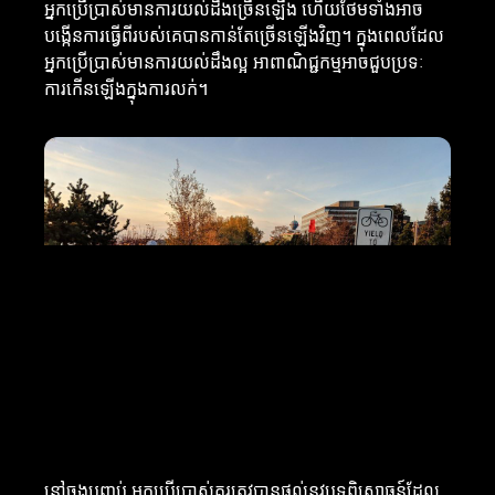
អ្នកប្រើប្រាស់មានការយល់ដឹងច្រើនឡើង ហើយថែមទាំងអាច
បង្កើនការធ្វើពីរបស់គេបានកាន់តែច្រើនឡើងវិញ។ ក្នុងពេលដែល
អ្នកប្រើប្រាស់មានការយល់ដឹងល្អ អាពាណិជ្ជកម្មអាចជួបប្រទៈ
ការកើនឡើងក្នុងការលក់។
នៅចុងបញ្ចប់ អ្នកប្រើប្រាស់គួរត្រូវបានផ្តល់នូវបទពិសោធន៍ដែល