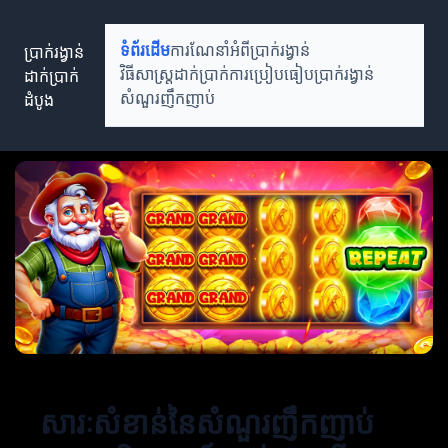
ប្រាក់រង្វាន់
ទំព័រដើម
ការណែនាំអំពីប្រាក់រង្វាន់
ដាក់ប្រាក់
វិធីសាស្ត្រដាក់ប្រាក់
ការប្រៀបធៀបប្រាក់រង្វាន់
ដំបូង
សំណួរញឹកញាប់
សារៈសំខាន់នៃសំណួរញឹកញាប់