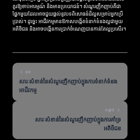
គួរឱ្យចាប់អារម្មណ៍ និងមានប្រយោជន៍។ សំណួរញឹកញាប់គឺជា
ផ្នែកមួយដែលអាចជួយផ្តល់នូវបទពិសោធន៍ដ៏ល្អសម្រាប់អ្នកប្រើ
ប្រាស់។ ដូច្នេះ អាជីវកម្មមានឱកាសបង្កើតទំនាក់ទំនងល្អជាមួយ
អតិថិជន និងអាចបង្កើនការប្រាក់ចំណេញបានកាន់តែល្អប្រសើរ។
មុន
សារៈសំខាន់នៃសំណួរញឹកញាប់ក្នុងការទំនាក់ទំនង
អាជីវកម្ម
បន្ទាប់
សារៈសំខាន់នៃសំណួរញឹកញាប់ក្នុងការគាំទ្រ
អតិថិជន