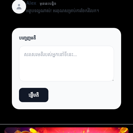
Alex
មុននេះបន្តិច
អត្ថបទល្អណាស់! អរគុណសម្រាប់ការចែករំលែក។
បញ្ចេញមតិ
ផ្ញើមតិ