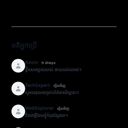
មតិអ្នកប្រើ
Kevin
២ ម៉ោងមុន
ខ្លឹមសារច្បាស់លាស់ ងាយយល់ណាស់។
TechExpert
ម្សិលមិញ
សូមអរគុណសម្រាប់ព័ត៌មានដ៏ល្អនេះ។
WebExplorer
ម្សិលមិញ
ពិតជាអ្វីដែលខ្ញុំកំពុងស្វែងរក។