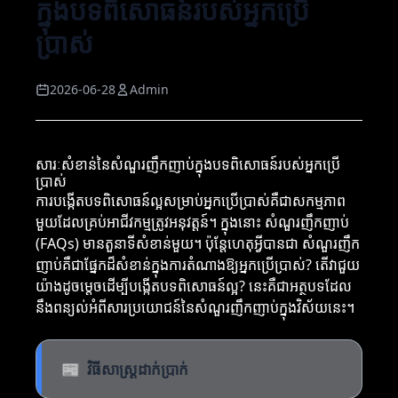
ក្នុងបទពិសោធន៍របស់អ្នកប្រើ
ប្រាស់
2026-06-28
Admin
សារៈសំខាន់នៃសំណួរញឹកញាប់ក្នុងបទពិសោធន៍របស់អ្នកប្រើ
ប្រាស់
ការបង្កើតបទពិសោធន៍ល្អសម្រាប់អ្នកប្រើប្រាស់គឺជាសកម្មភាព
មួយដែលគ្រប់អាជីវកម្មត្រូវអនុវត្តន៍។ ក្នុងនោះ សំណួរញឹកញាប់
(FAQs) មានតួនាទីសំខាន់មួយ។ ប៉ុន្តែហេតុអ្វីបានជា សំណួរញឹក
ញាប់គឺជាផ្នែកដ៏សំខាន់ក្នុងការតំណាងឱ្យអ្នកប្រើប្រាស់? តើវាជួយ
យ៉ាងដូចម្តេចដើម្បីបង្កើតបទពិសោធន៍ល្អ? នេះគឺជាអត្ថបទដែល
នឹងពន្យល់អំពីសារប្រយោជន៍នៃសំណួរញឹកញាប់ក្នុងវិស័យនេះ។
📰
វិធីសាស្ត្រដាក់ប្រាក់