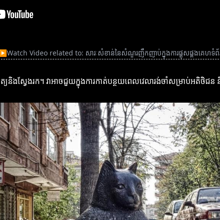
▶
Watch Video related to: សារៈសំខាន់នៃសំណួរញឹកញាប់ក្នុងការផ្គុសផ្គងគេហទំព័
្យនិងស្វែងរក។ វាអាចជួយក្នុងការកាត់បន្ថយពេលវេលារង់ចាំសម្រាប់អតិថិជន 