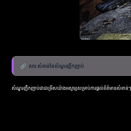
🔗
សារៈសំខាន់នៃសំណួរញឹកញាប់
សំណួរញឹកញាប់ជាជម្រើសយ៉ាងអស្ចារ្យសម្រាប់ការផ្តល់ព័ត៌មានសំខា