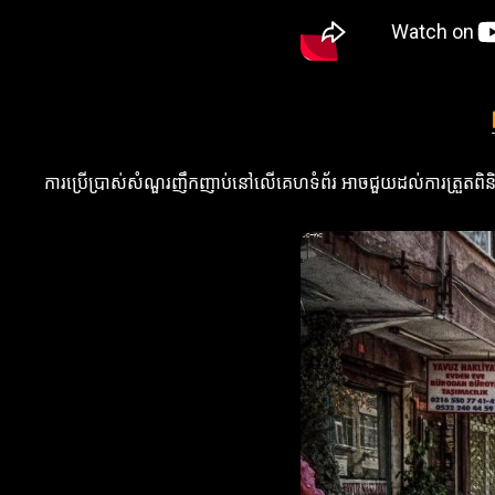
ការប្រើប្រាស់សំណួរញឹកញាប់នៅលើគេហទំព័រ អាចជួយដល់ការត្រួតពិនិត