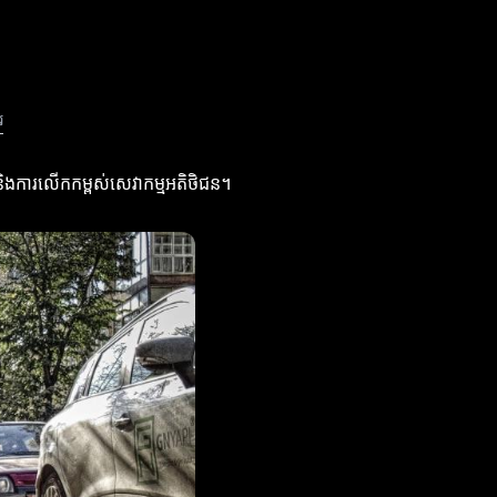
រ
និងការលើកកម្ពស់សេវាកម្មអតិថិជន។