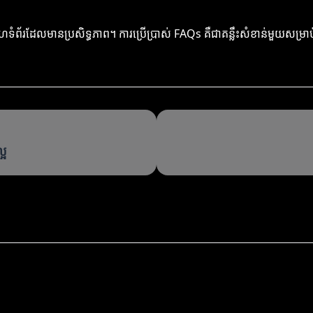
ែលមានប្រសិទ្ធភាព។ ការប្រើប្រាស់ FAQs គឺជាគន្លឹះសំខាន់មួយសម្រាប់ការព
្អ