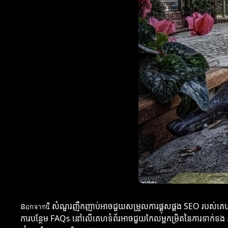
នอกจากนี้ សំណួរញឹកញាប់អាចជួយសម្រួលការផ្គុសផ្គង SEO របស់គេហទំ
ការបន្ថែម FAQs នៅលើគេហទំព័រអាចជួយកែលម្អកម្រិតនៃការទាក់ទង និ