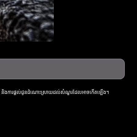
យល់ដឹង និងការផ្តល់ជូនដំណោះស្រាយដល់សំណួរដែលអាចកើតឡើង។