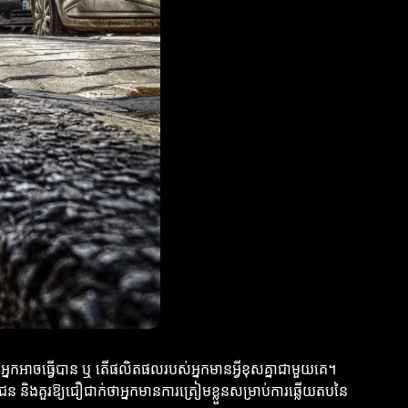
អ្នកអាចធ្វើបាន ឬ តើផលិតផលរបស់អ្នកមានអ្វីខុសគ្នាជាមួយគេ។
 និងគួរឱ្យជឿជាក់ថាអ្នកមានការត្រៀមខ្លួនសម្រាប់ការឆ្លើយតបនៃ