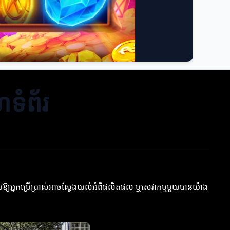
ទំព័រ
យឱ្យអ្នកប្រើប្រាស់អាចស្វែងយល់អំពីផលិតផល ឬសេវាកម្មមួយបានយ៉ាង