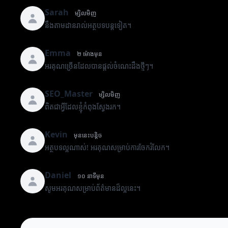
Sarah
ម្សិលមិញ
នឹងតាមដានរាល់អត្ថបទបន្តទៀត។
Emma
២ ម៉ោងមុន
អរគុណច្រើនដែលបានផ្តល់ចំណេះដឹងថ្មីៗ។
SEO_Master
ម្សិលមិញ
ពិតជាអ្វីដែលខ្ញុំកំពុងស្វែងរក។
Kevin
មុននេះបន្តិច
អត្ថបទល្អណាស់! អរគុណសម្រាប់ការចែករំលែក។
Daniel
១០ នាទីមុន
សូមអរគុណសម្រាប់ព័ត៌មានដ៏ល្អនេះ។