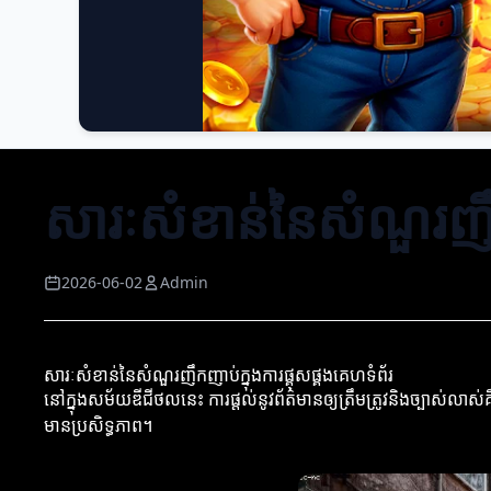
សារៈសំខាន់នៃសំណួរញឹកញ
2026-06-02
Admin
សារៈសំខាន់នៃសំណួរញឹកញាប់ក្នុងការផ្គុសផ្គងគេហទំព័រ
នៅក្នុងសម័យឌីជីថលនេះ ការផ្តល់នូវព័ត៌មានឲ្យត្រឹមត្រូវនិងច្ប
មានប្រសិទ្ធភាព។