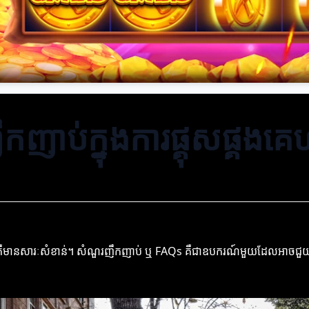
ាប់ក្នុងការផ្គុសផ្គងគេហ
ាស់លាស់គឺមានសារៈសំខាន់។ សំណួរញឹកញាប់ ឬ FAQs គឺជាឧបករណ៍មួយដែលអាចជួ