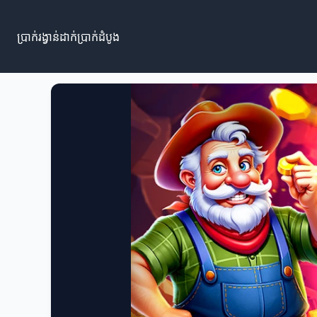
ប្រាក់រង្វាន់ដាក់ប្រាក់ដំបូង