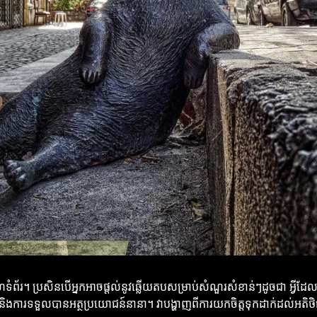
ព័រ។ ប្រសិនបើអ្នកអាចផ្តល់នូវឆ្លើយតបសម្រាប់សំណួរសំខាន់ៗដូចជា អ្វីដែល
ងការទទួលបានអត្ថប្រយោជន៍នានា។ វាបង្ហាញពីការយកចិត្តទុកដាក់ដល់អតិថិជន