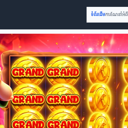
ទំព័រដើម
ការណែនាំអំពីប្