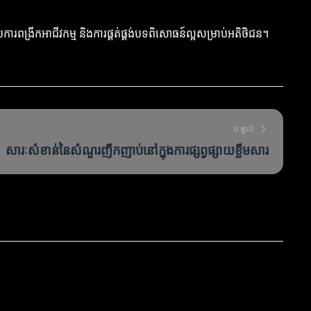
ង្រីកអាជីវកម្ម និងការផ្គត់ផ្គង់បទពិសោធន៍ល្អសម្រាប់អតិថិជន។
បន្ទាប់
សារៈសំខាន់នៃសំណួរញឹកញាប់នៅក្នុងការផ្សព្វផ្សាយខ្លឹមសារ