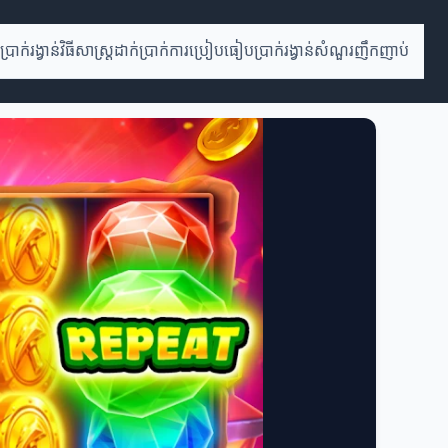
រាក់រង្វាន់
វិធីសាស្ត្រដាក់ប្រាក់
ការប្រៀបធៀបប្រាក់រង្វាន់
សំណួរញឹកញាប់