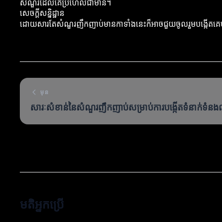
សំណួរដែលគេប្រហែលជាមាន។
សេចក្ដីសន្និដ្ឋាន
ដោយសារតែសំណួរញឹកញាប់មានកាទាំងនេះក៏អាចជួយចូលរួមបង្កើតគេហទំព័រដ
មុន
សារៈសំខាន់នៃសំណួរញឹកញាប់សម្រាប់ការបង្កើតទំនាក់ទំនងល
មតិអ្នកប្រើ