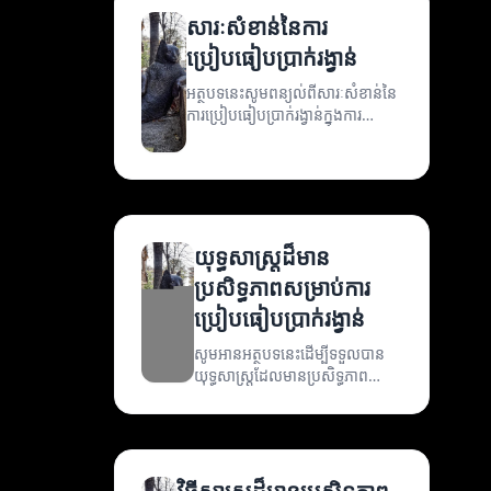
សារៈសំខាន់នៃការ
ប្រៀបធៀបប្រាក់រង្វាន់
អត្ថបទនេះសូមពន្យល់ពីសារៈសំខាន់នៃ
ការប្រៀបធៀបប្រាក់រង្វាន់ក្នុងការ
អភិវឌ្ឍន៍អាជីវកម្ម និងការទាក់ទងជា
មួយអតិថិជន។
យុទ្ធសាស្រ្តដ៏មាន
ប្រសិទ្ធភាពសម្រាប់ការ
ប្រៀបធៀបប្រាក់រង្វាន់
សូមអានអត្ថបទនេះដើម្បីទទួលបាន
យុទ្ធសាស្ត្រដែលមានប្រសិទ្ធភាព
សម្រាប់ការប្រៀបធៀបប្រាក់រង្វាន់។