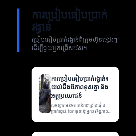
ការប្រៀបធៀបប្រាក់
រង្វាន់
ប្រៀបធៀបប្រាក់រង្វាន់ពីក្រុមហ៊ុនផ្សេងៗ
ដើម្បីជួយអ្នកជ្រើសរើស។
ការប្រៀបធៀបប្រាក់រង្វាន់៖
យល់ដឹងពីភាពខុសគ្នា និង
អត្ថប្រយោជន៍
សូមស្វាគមន៍មកកាន់ការប្រៀបធៀប
ប្រាក់រង្វាន់ ដែលផ្តល់ឱ្យអ្នកនូវទិដ្ឋភាព
ល្អប្រសើរនៃអត្ថប្រយោជន៍ និងភាពខុស
គ្នារវាងប្រព័ន្ធរង្វាន់។