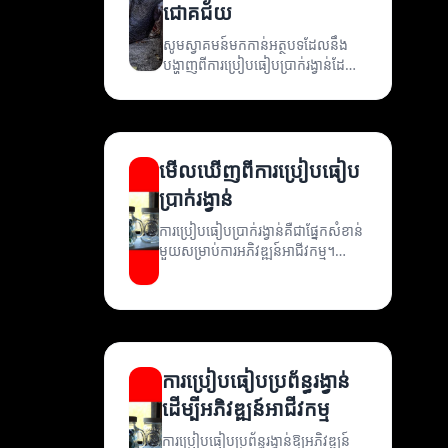
ជោគជ័យ
សូមស្វាគមន៍មកកាន់អត្ថបទដែលនឹង
បង្ហាញពីការប្រៀបធៀបប្រាក់រង្វាន់ដែល
អាចជួយដល់អាជីវកម្មរបស់អ្នក។
ព័ត៌មានសំខាន់ៗនឹងត្រូវបានបង្ហាញនៅ
ទីនេះ។
មើលឃើញពីការប្រៀបធៀប
ប្រាក់រង្វាន់
ការប្រៀបធៀបប្រាក់រង្វាន់គឺជាផ្នែកសំខាន់
មួយសម្រាប់ការអភិវឌ្ឍន៍អាជីវកម្ម។
អត្ថបទនេះនឹងសំដែងពីការយល់ដឹងថ្មីៗជា
ច្រើនដែលអាចជួយឱ្យអ្នកធ្វើការ
ប្រៀបធៀបបានបានល្អប្រសើរ។
ការប្រៀបធៀបប្រព័ន្ធរង្វាន់
ដើម្បីអភិវឌ្ឍន៍អាជីវកម្ម
ការប្រៀបធៀបប្រព័ន្ធរង្វាន់ឱ្យអភិវឌ្ឍន៍