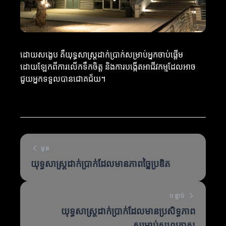
ដោយសង្ខេប គឺយុទ្ធសាស្ត្រដាក់ប្រាក់សម្រាប់អ្នកចាប់ផ្តើម
ដោយឡែកពីការលើកទឹកចិត្ត និងការបង្កើតអាជីវកម្មដែលអាច
ជួយអ្នកទទួលបានជោគជ័យ។
មុន
យុទ្ធសាស្ត្រដាក់ប្រាក់ដែលមានភាពច្នៃប្រឌិត
បន្ទាប់
យុទ្ធសាស្ត្រដាក់ប្រាក់ដែលមានប្រសិទ្ធភាព
សម្រាប់សហគ្រាស