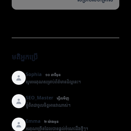
មតិអ្នកប្រើ
Sophia
១០ នាទីមុន
សូមអរគុណសម្រាប់ព័ត៌មានដ៏ល្អនេះ។
SEO_Master
ម្សិលមិញ
ខ្ញុំពិតជាចូលចិត្តអានវាណាស់។
Emma
២ ម៉ោងមុន
អរគុណច្រើនដែលបានផ្តល់ចំណេះដឹងថ្មីៗ។