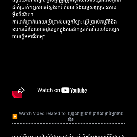
ដាក់ប្រាក់។ អ្នកអាចស្វែងរកព័ត៌មាន និងយុទ្ធសាស្ត្របានតាម
អ៊ីនធឺណិត។
ការដាក់ប្រាក់ដោយប្រើប្រាស់បច្ចេកវិទ្យា: ប្រើប្រាស់កម្មវិធីនិង
ឧបករណ៍ដែលអាចជួយអ្នកក្នុងការដាក់ប្រាក់នៅពេលដែលអ្នក
ចាប់ផ្តើមអាជីវកម្ម។
Watch Video related to: យុទ្ធសាស្ត្រដាក់ប្រាក់សម្រាប់អ្នកចាប់
▶
ផ្តើម