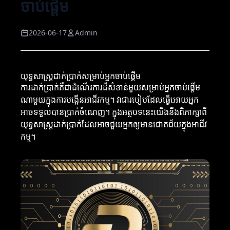
ចាប់ផ្តើម
2026-06-17
Admin
យុទ្ធសាស្ត្រដាក់ប្រាក់សម្រាប់អ្នកចាប់ផ្តើម
ការដាក់ប្រាក់គឺជាដំណើរការដ៏សំខាន់មួយសម្រាប់អ្នកចាប់ផ្តើម
ណាមួយក្នុងការបង្កើនអាជីវកម្ម។ វាជារបៀបដែលធ្វើអោយអ្នក
អាចទទួលបានប្រាក់ចំណេញ។ ក្នុងអត្ថបទនេះយើងនឹងពិភាក្សាពី
យុទ្ធសាស្ត្រដាក់ប្រាក់ដែលអាចជួយអ្នកឲ្យមានជោគជ័យក្នុងអាជីវ
កម្ម។