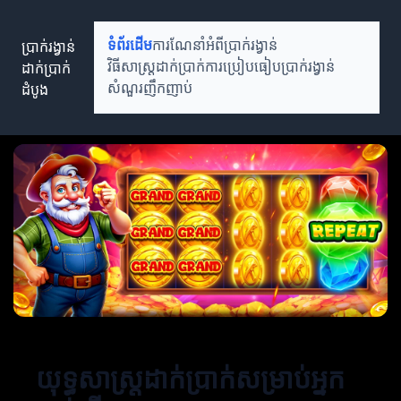
ប្រាក់រង្វាន់
ទំព័រដើម
ការណែនាំអំពីប្រាក់រង្វាន់
ដាក់ប្រាក់
វិធីសាស្ត្រដាក់ប្រាក់
ការប្រៀបធៀបប្រាក់រង្វាន់
ដំបូង
សំណួរញឹកញាប់
យុទ្ធសាស្ត្រដាក់ប្រាក់សម្រាប់អ្នក