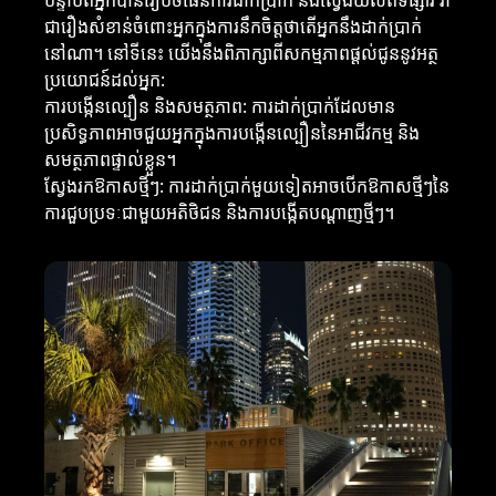
បន្ទាប់ពីអ្នកបានរៀបចំផែនការដាក់ប្រាក់ និងស្វែងយល់ពីទីផ្សារ វា
ជារឿងសំខាន់ចំពោះអ្នកក្នុងការនឹកចិត្តថាតើអ្នកនឹងដាក់ប្រាក់
នៅណា។ នៅទីនេះ យើងនឹងពិភាក្សាពីសកម្មភាពផ្ដល់ជូននូវអត្ថ
ប្រយោជន៍ដល់អ្នក:
ការបង្កើនល្បឿន និងសមត្ថភាព: ការដាក់ប្រាក់ដែលមាន
ប្រសិទ្ធភាពអាចជួយអ្នកក្នុងការបង្កើនល្បឿននៃអាជីវកម្ម និង
សមត្ថភាពផ្ទាល់ខ្លួន។
ស្វែងរកឱកាសថ្មីៗ: ការដាក់ប្រាក់មួយទៀតអាចបើកឱកាសថ្មីៗនៃ
ការជួបប្រទៈជាមួយអតិថិជន និងការបង្កើតបណ្តាញថ្មីៗ។