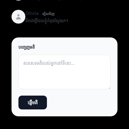
Olivia
ម្សិលមិញ
ពិតជាអ្វីដែលខ្ញុំកំពុងស្វែងរក។
បញ្ចេញមតិ
ផ្ញើមតិ