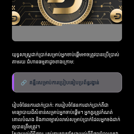
យុទ្ធសាស្ត្រដាក់ប្រាក់សម្រាប់អ្នកចាប់ផ្តើមអាចត្រូវបានប្រើប្រាស់
តាមរយៈជំហានធម្មតាដូចខាងក្រោម:
🔗
គន្លឹះសម្រាប់ការប្រៀបធៀបប្រព័ន្ធរង្វាន់
រៀបចំផែនការដាក់ប្រាក់: ការរៀបចំផែនការដាក់ប្រាក់គឺជា
មធ្យោបាយដ៏សំខាន់សម្រាប់អ្នកចាប់ផ្តើម។ អ្នកគួរត្រូវកំណត់
គោលបំណង និងភាពច្បាស់លាស់សម្រាប់ប្រាក់ដែលអ្នកចង់ដាក់
ឲ្យបានត្រឹមត្រូវ។
ស្វែងយល់ពីទីផ្សារ: គ្រប់គ្នាត្រូវត្រូវស្វែងយល់ពីទីផ្សារដែលពួកវា