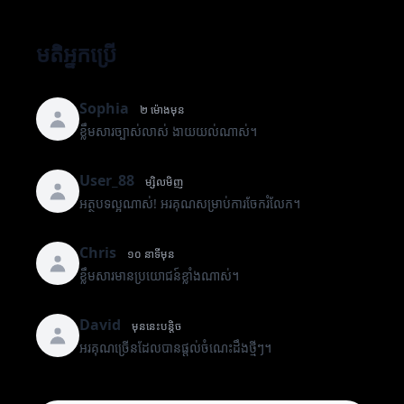
មតិអ្នកប្រើ
Sophia
២ ម៉ោងមុន
ខ្លឹមសារច្បាស់លាស់ ងាយយល់ណាស់។
User_88
ម្សិលមិញ
អត្ថបទល្អណាស់! អរគុណសម្រាប់ការចែករំលែក។
Chris
១០ នាទីមុន
ខ្លឹមសារមានប្រយោជន៍ខ្លាំងណាស់។
David
មុននេះបន្តិច
អរគុណច្រើនដែលបានផ្តល់ចំណេះដឹងថ្មីៗ។