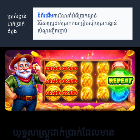
ប្រាក់រង្វាន់
ទំព័រដើម
ការណែនាំអំពីប្រាក់រង្វាន់
ដាក់ប្រាក់
វិធីសាស្ត្រដាក់ប្រាក់
ការប្រៀបធៀបប្រាក់រង្វាន់
ដំបូង
សំណួរញឹកញាប់
យុទ្ធសាស្ត្រដាក់ប្រាក់ដែលមាន