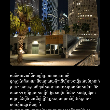
ការពិចារណាអំពីការប្រើប្រាស់មធ្យោបាយថ្មី
អ្នកត្រូវតែពិចារណាពីមធ្យោបាយថ្មីៗដើម្បីអាចបង្កើនផលប័ត្រដាក់
ប្រាក់។ មធ្យោបាយថ្មីៗទាំងនេះអាចជួយសម្រួលដល់ការទិញ និង
ការលក់។ ប្រើប្រាស់ការធ្វើទីផ្សារតាមអ៊ិនធឺណិត ការផ្សព្វផ្សាយ
សង្គម និងអ៊ីមែលដើម្បីធ្វើឱ្យអ្នកទទួលបានសិទ្ធិដាក់ទូទាត់។
សេចក្តីសន្យា និងច្បាប់