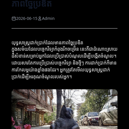
ភាពច្នៃប្រឌិត
2026-06-15
Admin
យុទ្ធសាស្ត្រដាក់ប្រាក់ដែលមានភាពច្នៃប្រឌិត
ក្នុងសម័យដែលបច្ចេកវិទ្យាកំពុងរីកចម្រើន នេះគឺជាដំណោះស្រាយ
ដ៏សំខាន់សម្រាប់អ្នកដែលប្រើប្រាស់បំណុលដើម្បីបង្កើតចំណូល។
ដោយសារតែការប្រើប្រាស់បច្ចេកវិទ្យា និងថ្មីៗ ការដាក់ប្រាក់ក៏មាន
ការកែលម្អយ៉ាងខ្លាំងផងដែរ។ អ្នកត្រូវតែមើលយុទ្ធសាស្ត្រដាក់
ប្រាក់ដើម្បីអរគុណចំណូលរបស់អ្នក។