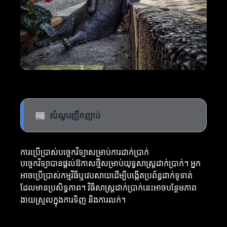
📰
សំណួរញឹកញាប់
ការប្រើប្រាស់បច្ចេកវិទ្យាសម្រាប់ការដាក់ប្រាក់
បច្ចេកវិទ្យាបានផ្តល់ឱកាសថ្មីសម្រាប់យុទ្ធសាស្ត្រដាក់ប្រាក់។ អ្នក
អាចប្រើប្រាស់កម្មវិធីឬវេបសាយដើម្បីបង្កើតប្រព័ន្ធដាក់ទូទាត់
ដែលមានប្រសិទ្ធភាព។ វិធីសាស្ត្រដាក់ប្រាក់នេះអាចបន្ថែមភាព
ងាយស្រួលក្នុងការទិញ និងការលក់។