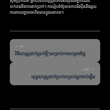
សូមប្រាកដថា អ្នកបានបំពេញគ្រប់ការសន្យានិងច្បាប់ដែល
ទាក់ទងនឹងការដាក់ប្រាក់។ ការរៀបចំឱ្យមានភាពរឹងប៉ឹងនឹងជួយ
ការពារបញ្ហាអាចកើតមានក្នុងអនាគត។
មុន
វិធីសាស្ត្រដាក់ប្រាក់ថ្មីៗសម្រាប់ការសម្រេចចិត្ត
បន្ទាប់
យុទ្ធសាស្ត្រដាក់ប្រាក់សម្រាប់អ្នកចាប់ផ្តើម