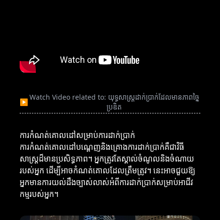
Watch Video related to: យុទ្ធសាស្ត្រដាក់ប្រាក់ដែលមានភាពច្នៃ
▶
ប្រឌិត
ការកំណត់គោលដៅសម្រាប់ការដាក់ប្រាក់
ការកំណត់គោលដៅបណ្តេញនិងគ្រោងការដាក់ប្រាក់គឺជាវិធី
សាស្ត្រដ៏មានប្រសិទ្ធភាព។ អ្នកត្រូវតែស្គាល់ចំណូលនិងចំណាយ
របស់អ្នក ដើម្បីអាចកំណត់គោលដែលត្រឹមត្រូវ។ នេះអាចជួយឱ្យ
អ្នកមានការយល់ដឹងច្បាស់លាស់អំពីការដាក់ប្រាក់សម្រាប់អាជីវ
កម្មរបស់អ្នក។