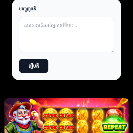
បញ្ចេញមតិ
ផ្ញើមតិ